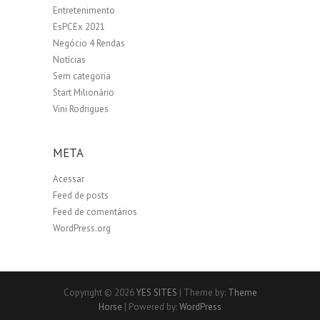
Entretenimento
EsPCEx 2021
Negócio 4 Rendas
Notícias
Sem categoria
Start Milionário
Vini Rodrigues
META
Acessar
Feed de posts
Feed de comentários
WordPress.org
Copyright © 2026
YES SITES
| Theme by:
Theme
Horse
| Powered by:
WordPress