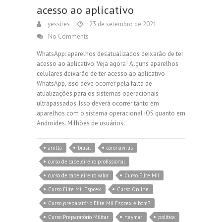
acesso ao aplicativo
yessites
23 de setembro de 2021
No Comments
WhatsApp: aparelhos desatualizados deixarão de ter
acesso ao aplicativo. Veja agora! Alguns aparelhos
celulares deixarão de ter acesso ao aplicativo
WhatsApp, isso deve ocorrer pela falta de
atualizações para os sistemas operacionais
ultrapassados. Isso deverá ocorrer tanto em
aparelhos com o sistema operacional iOS quanto em
Androides. Milhões de usuários…
anitta
brasil
coronavirus
curso de cabeleireiro profissional
curso de cabeleireiro valor
Curso Elite Mil
Curso Elite Mil Espcex
Curso Online
Curso preparatório Elite Mil Espcex é bom?
Curso Preparatório Militar
neymar
politica