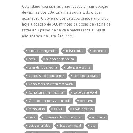
Calendário Vacina: Brasil não receberá mais doação
de vacinas dos EUA. Leia mais sobre tudo o que
aconteceu. O governo dos Estados Unidos anunciou
hoje a doação de 500 milhões de doses de vacina da
Pfizer a 92 países de baixa e média renda. O Brasil
não aparece na lista. Segundo…
auxilio emergencial
bolsa familia
bolsonaro
brasil
calendario da vacina
calendario de vacina
calendario vacina
Como está o coronavírus?
Como pega covid?
Como saber se estou com covid?
Como tomar ivermectina?
como tratar covid
Contato com pessoa com covid
coronavac
coronavirus
COVID
Covid positivo
crise
diferença das vacinas covid
economia
estados unidos
Estou com covid
eua