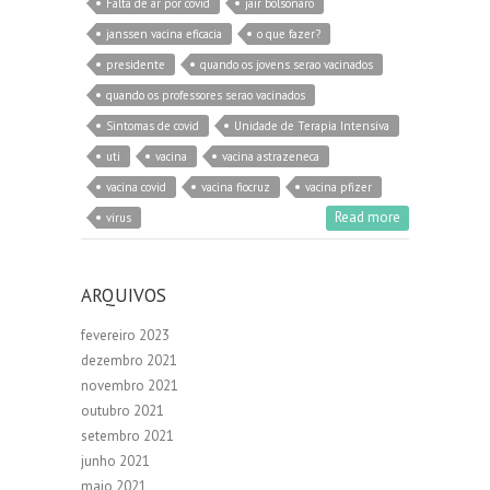
Falta de ar por covid
jair bolsonaro
janssen vacina eficacia
o que fazer?
presidente
quando os jovens serao vacinados
quando os professores serao vacinados
Sintomas de covid
Unidade de Terapia Intensiva
uti
vacina
vacina astrazeneca
vacina covid
vacina fiocruz
vacina pfizer
Read more
virus
ARQUIVOS
fevereiro 2023
dezembro 2021
novembro 2021
outubro 2021
setembro 2021
junho 2021
maio 2021