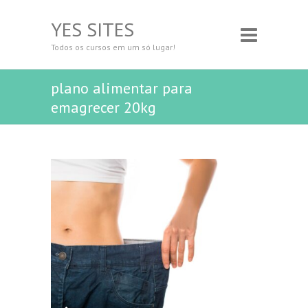
YES SITES
Todos os cursos em um só lugar!
plano alimentar para
emagrecer 20kg