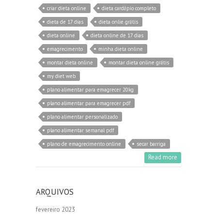
criar dieta online
dieta cardápio completo
dieta de 17 dias
dieta onlie grátis
dieta online
dieta online de 17 dias
emagrecimento
minha dieta online
montar dieta online
montar dieta online grátis
my diet web
plano alimentar para emagrecer 20kg
plano alimentar para emagrecer pdf
plano alimentar personalizado
plano alimentar semanal pdf
plano de emagrecimento online
secar barriga
Read more
ARQUIVOS
fevereiro 2023