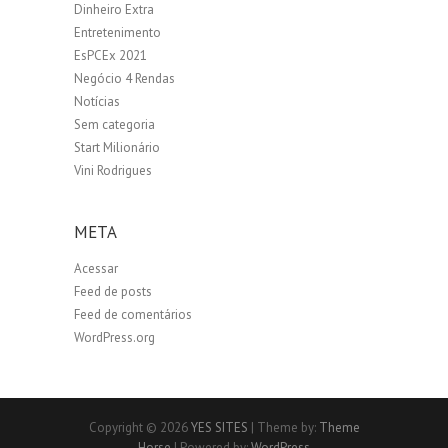
Dinheiro Extra
Entretenimento
EsPCEx 2021
Negócio 4 Rendas
Notícias
Sem categoria
Start Milionário
Vini Rodrigues
META
Acessar
Feed de posts
Feed de comentários
WordPress.org
Copyright © 2026
YES SITES
| Theme by:
Theme
Horse
| Powered by:
WordPress