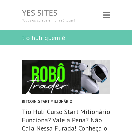
YES SITES
Todos os cursos em um só lugar!
tio huli quem é
BITCOIN
,
START MILIONÁRIO
Tio Huli Curso Start Milionário
Funciona? Vale a Pena? Não
Caia Nessa Furada! Conheça o