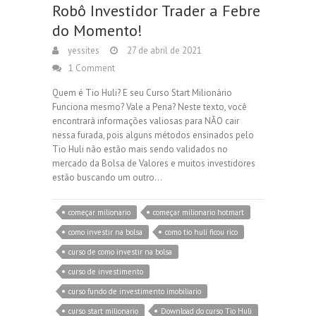
Robô Investidor Trader a Febre
do Momento!
yessites
27 de abril de 2021
1 Comment
Quem é Tio Huli? E seu Curso Start Milionário
Funciona mesmo? Vale a Pena? Neste texto, você
encontrará informações valiosas para NÃO cair
nessa furada, pois alguns métodos ensinados pelo
Tio Huli não estão mais sendo validados no
mercado da Bolsa de Valores e muitos investidores
estão buscando um outro…
começar milionario
começar milionario hotmart
como investir na bolsa
como tio huli ficou rico
curso de como investir na bolsa
curso de investimento
curso fundo de investimento imobiliario
curso start milionario
Download do curso Tio Huli