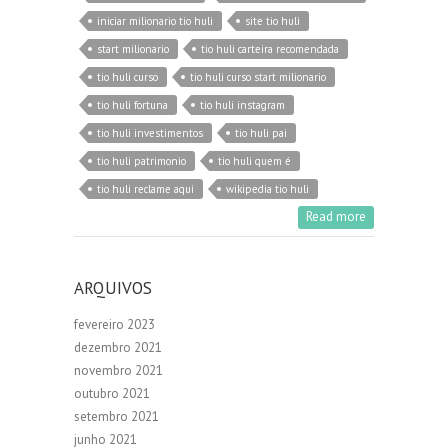
iniciar milionario tio huli
site tio huli
start milionario
tio huli carteira recomendada
tio huli curso
tio huli curso start milionario
tio huli fortuna
tio huli instagram
tio huli investimentos
tio huli pai
tio huli patrimonio
tio huli quem é
tio huli reclame aqui
wikipedia tio huli
Read more
ARQUIVOS
fevereiro 2023
dezembro 2021
novembro 2021
outubro 2021
setembro 2021
junho 2021