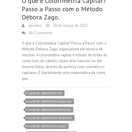
O que é Colorimetria Capilar?
Passo a Passo com o Método
Débora Zago.
yessites
30 de março de 2021
No Comments
O que é Colorimetria Capilar? Passo a Passo com o
Método Débora Zago, especialista em técnica de
mechas. A colorimetria capilar é estudo de todas as
cores tons do cabelo, sejam elas naturais ou até
mesmo feitas através da química com cosméticos
capilares. É literalmente uma matemática de cores
que…
curso de cabeleireiro bh
curso de cabeleireiro campinas
curso de cabeleireiro feminino
curso de cabeleireiro masculino
curso de cabeleireiro preço