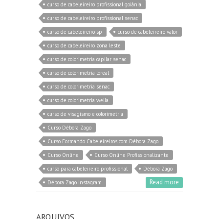
curso de cabeleireiro profissional goiânia
curso de cabeleireiro profissional senac
curso de cabeleireiro sp
curso de cabeleireiro valor
curso de cabeleireiro zona leste
curso de colorimetria capilar senac
curso de colorimetria loreal
curso de colorimetria senac
curso de colorimetria wella
curso de visagismo e colorimetria
Curso Débora Zago
Curso Formando Cabeleireiros com Débora Zago
Curso Online
Curso Online Profissionalizante
curso para cabeleireiro profissional
Débora Zago
Read more
Débora Zago Instagram
ARQUIVOS