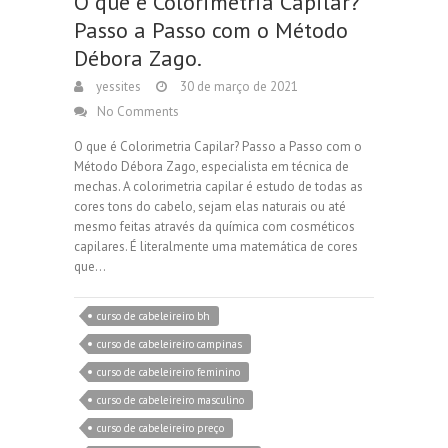
O que é Colorimetria Capilar?
Passo a Passo com o Método
Débora Zago.
yessites
30 de março de 2021
No Comments
O que é Colorimetria Capilar? Passo a Passo com o
Método Débora Zago, especialista em técnica de
mechas. A colorimetria capilar é estudo de todas as
cores tons do cabelo, sejam elas naturais ou até
mesmo feitas através da química com cosméticos
capilares. É literalmente uma matemática de cores
que…
curso de cabeleireiro bh
curso de cabeleireiro campinas
curso de cabeleireiro feminino
curso de cabeleireiro masculino
curso de cabeleireiro preço