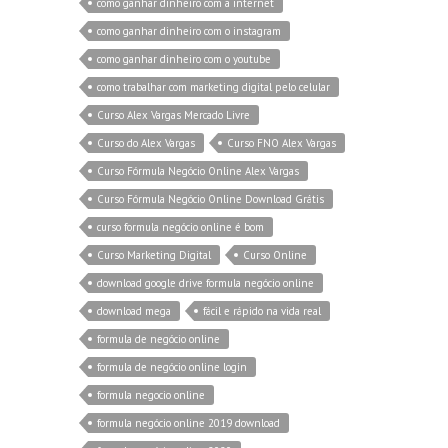
como ganhar dinheiro com a internet
como ganhar dinheiro com o instagram
como ganhar dinheiro com o youtube
como trabalhar com marketing digital pelo celular
Curso Alex Vargas Mercado Livre
Curso do Alex Vargas
Curso FNO Alex Vargas
Curso Fórmula Negócio Online Alex Vargas
Curso Fórmula Negócio Online Download Grátis
curso formula negócio online é bom
Curso Marketing Digital
Curso Online
download google drive formula negócio online
download mega
fácil e rápido na vida real
formula de negócio online
formula de negócio online login
formula negocio online
formula negócio online 2019 download