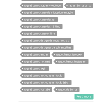
raquel barros academy youtube
raquel barros curso
raquel barros curso de micropigmentação
raquel barros curso design
raquel barros curso lash lifting
raquel barros curso online
raquel barros design de sobrancelhas
raquel barros designer de sobrancelhas
raquel barros entrar
raquel barros facebook
raquel barros hotmart
raquel barros instagram
raquel barros login
raquel barros micropigmentação
raquel barros micropigmentação labial
raquel barros youtube
raquel de barros
Read more