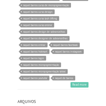
raquel barros curso de micropigmentação
raquel barros curso design
raquel barros curso lash lifting
raquel barros curso online
raquel barros design de sobrancelhas
raquel barros designer de sobrancelhas
raquel barros entrar
raquel barros facebook
raquel barros hotmart
raquel barros instagram
raquel barros login
raquel barros micropigmentação
raquel barros micropigmentação labial
raquel barros youtube
raquel de barros
Read more
ARQUIVOS