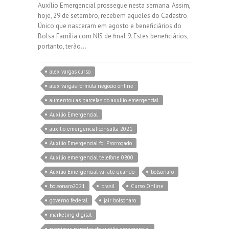
Auxílio Emergencial prossegue nesta semana. Assim,
hoje, 29 de setembro, recebem aqueles do Cadastro
Único que nasceram em agosto e beneficiários do
Bolsa Família com NIS de final 9. Estes beneficiários,
portanto, terão…
alex vargas curso
alex vargas formula negocio online
aumentou as parcelas do auxilio emergencial
Auxílio Emergencial
auxilio emergencial consulta 2021
Auxilio Emergencial foi Prorrogado
Auxilio emergencial telefone 0800
Auxílio Emergencial vai até quando
bolsonaro
bolsonaro2021
brasil
Curso Online
governo federal
jair bolsonaro
marketing digital