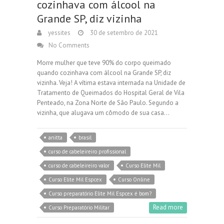
cozinhava com álcool na
Grande SP, diz vizinha
yessites
30 de setembro de 2021
No Comments
Morre mulher que teve 90% do corpo queimado
quando cozinhava com álcool na Grande SP, diz
vizinha. Veja! A vítima estava internada na Unidade de
Tratamento de Queimados do Hospital Geral de Vila
Penteado, na Zona Norte de São Paulo. Segundo a
vizinha, que alugava um cômodo de sua casa…
anitta
brasil
curso de cabeleireiro profissional
curso de cabeleireiro valor
Curso Elite Mil
Curso Elite Mil Espcex
Curso Online
Curso preparatório Elite Mil Espcex é bom?
Read more
Curso Preparatório Militar