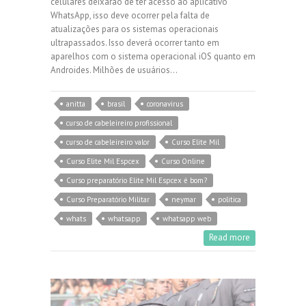
celulares deixarão de ter acesso ao aplicativo
WhatsApp, isso deve ocorrer pela falta de
atualizações para os sistemas operacionais
ultrapassados. Isso deverá ocorrer tanto em
aparelhos com o sistema operacional iOS quanto em
Androides. Milhões de usuários…
anitta
brasil
coronavirus
curso de cabeleireiro profissional
curso de cabeleireiro valor
Curso Elite Mil
Curso Elite Mil Espcex
Curso Online
Curso preparatório Elite Mil Espcex é bom?
Curso Preparatório Militar
neymar
politica
whats
whatsapp
whatsapp web
Read more