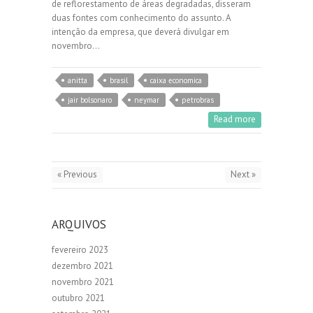
de reflorestamento de áreas degradadas, disseram
duas fontes com conhecimento do assunto. A
intenção da empresa, que deverá divulgar em
novembro…
anitta
brasil
caixa economica
jair bolsonaro
neymar
petrobras
Read more
« Previous
Next »
ARQUIVOS
fevereiro 2023
dezembro 2021
novembro 2021
outubro 2021