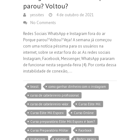
parou? Voltou?
yessites
4 de outubro de 2021
No Comments
Redes Sociais WhatsApp e Instagram fora do ar
Porque parou? Voltou? Veja! A semana já começou
com uma notícia péssima para os usuários na
internet, sobre se estar fora do ar. As redes sociais
Instagram, Facebook, Messenger, WhatsApp pararam
de funcionar nesta segunda-feira (4). Por conta dessa
instabilidade de conexão,…
brasil
como ganhar dinheiro com o instagram
curso de cabeleireiro profissional
curso de cabeleireiro valor
Curso Elite Mil
Curso Elite Mil Espcex
Curso Online
Curso preparatório Elite Mil Espcex é bom?
Curso Preparatório Militar
Facebook
Instagram
neymar
Redes sociais