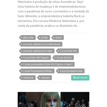
Veterinária à produção de velas Aromáticas. Veja!
Uma história de mudança e de empreendedorismo:
com a pandemia do novo coronavírus e a vontade de
fazer diferente, a empreendedora Isabella Beck se
reinventou. Ela cursava Medicina Veterinária e, por
conta da pandemia, acabou se afastando do…
afazenda
anitta
brasil
curso de cabeleireiro profissional
curso de cabeleireiro valor
Curso Elite Mil
Curso Elite Mil Espcex
Curso Online
Curso preparatório Elite Mil Espcex é bom?
Curso Preparatório Militar
empreendedorismo
Read more
medicina
neymar