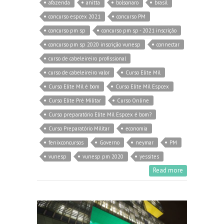
afazenda
anitta
bolsonaro
brasil
concurso espcex 2021
concurso PM
concurso pm sp
concurso pm sp - 2021 inscrição
concurso pm sp 2020 inscrição vunesp
connectar
curso de cabeleireiro profissional
curso de cabeleireiro valor
Curso Elite Mil
Curso Elite Mil é bom
Curso Elite Mil Espcex
Curso Elite Pré Militar
Curso Online
Curso preparatório Elite Mil Espcex é bom?
Curso Preparatório Militar
economia
fenixconcursos
Governo
neymar
PM
vunesp
vunesp pm 2020
yessites
Read more