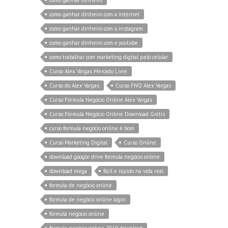
como ganhar dinheiro com a internet
como ganhar dinheiro com o instagram
como ganhar dinheiro com o youtube
como trabalhar com marketing digital pelo celular
Curso Alex Vargas Mercado Livre
Curso do Alex Vargas
Curso FNO Alex Vargas
Curso Fórmula Negócio Online Alex Vargas
Curso Fórmula Negócio Online Download Grátis
curso formula negócio online é bom
Curso Marketing Digital
Curso Online
download google drive formula negócio online
download mega
fácil e rápido na vida real
formula de negócio online
formula de negócio online login
formula negocio online
formula negócio online 2019 download