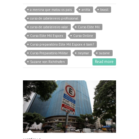
a menina que matou os pais
anitta
brasil
curso de cabeleireiro profissional
curso de cabeleireiro valor
Curso Elite Mil
Curso Elite Mil Espcex
Curso Online
Curso preparatório Elite Mil Espcex é bom?
Curso Preparatório Militar
neymar
suzane
Read more
Suzane von Richthofen