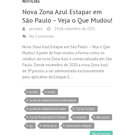
NOTÍCIAS
Nova Zona Azul Estapar em
São Paulo – Veja o Que Mudou!
yessites
24 de setembro de 2021
No Comments
Nova Zona Azul Estapar em São Paulo – Veja o Que
Mudou! A partir de hoje mudou a forma como os
créditos da nova Zona Azul é comercializada em São
Paulo. Desde novembro de 2020 a nova Zona Azul
de SP passou a ser administrada exclusivamente
pelo aplicativo da Estapar. E,…
anitta
brasil
curso de cabeleireiro profissional
curso de cabeleireiro valor
Curso Online
Curso Preparatório Militar
neymar
são paulo
sp
zona azul
zona azul estapar
Read more